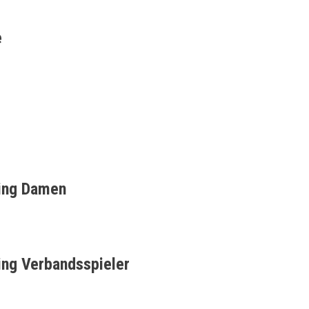
e
ning Damen
ing Verbandsspieler