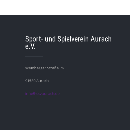
Sport- und Spielverein Aurach
e.V.
Weinberger Straße 76
91589 Aurach
info@ssvaurach.de