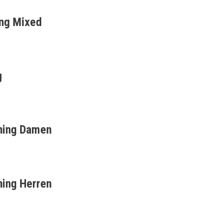
ing Mixed
g
ining Damen
ning Herren