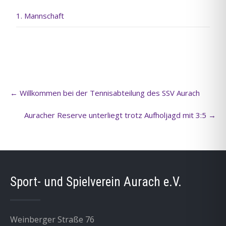
1. Mannschaft
Post
←
Willkommen bei der Tennisabteilung des SSV Aurach
navigation
Auracher Reserve unterliegt trotz Aufholjagd mit 3:5
→
Sport- und Spielverein Aurach e.V.
Weinberger Straße 76