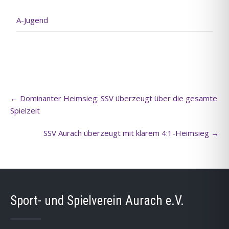
A-Jugend
Post
←
Dominanter Heimsieg: SSV überzeugt über die gesamte
navigation
Spielzeit
SSV Aurach überzeugt mit klarem 4:1-Heimsieg
→
Sport- und Spielverein Aurach e.V.