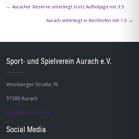
Post
←
Auracher Reserve unterliegt trotz Aufholjagd mit 3:5
navigation
Aurach unterliegt in Bechhofen mit 1:3
→
Sport- und Spielverein Aurach e.V.
Weinberger Straße 76
91589 Aurach
info@ssvaurach.de
Social Media